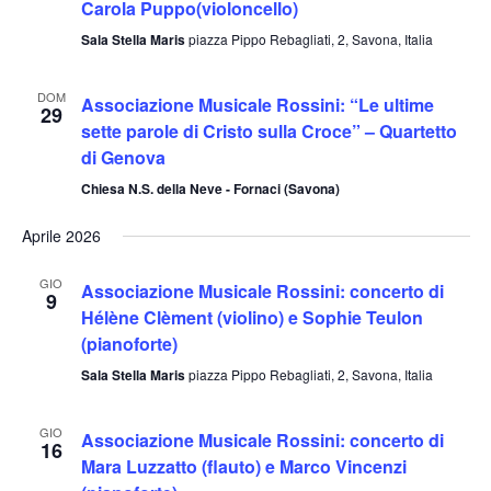
viste
Carola Puppo(violoncello)
Navig
Sala Stella Maris
piazza Pippo Rebagliati, 2, Savona, Italia
DOM
Associazione Musicale Rossini: “Le ultime
29
sette parole di Cristo sulla Croce” – Quartetto
di Genova
Chiesa N.S. della Neve - Fornaci (Savona)
Aprile 2026
GIO
Associazione Musicale Rossini: concerto di
9
Hélène Clèment (violino) e Sophie Teulon
(pianoforte)
Sala Stella Maris
piazza Pippo Rebagliati, 2, Savona, Italia
GIO
Associazione Musicale Rossini: concerto di
16
Mara Luzzatto (flauto) e Marco Vincenzi