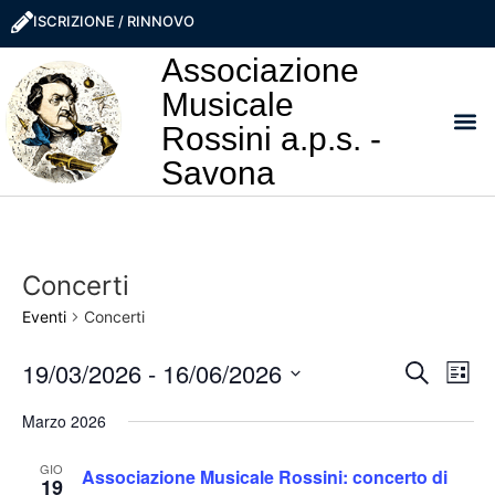
ISCRIZIONE / RINNOVO
Associazione
Musicale
Rossini a.p.s. -
Savona
I NO
LA ROSS
SOSTIEN
PRO
Concerti
Eventi
Concerti
Event
Ev
19/03/2026
 - 
16/06/2026
Cerca
Lista
Seleziona
Vi
Ricer
la
Marzo 2026
data.
Na
e
GIO
Associazione Musicale Rossini: concerto di
19