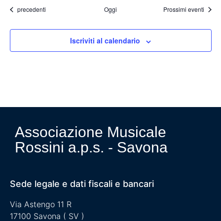
Eventi
precedenti
Oggi
Prossimi eventi
Iscriviti al calendario
Associazione Musicale
Rossini a.p.s. - Savona
Sede legale e dati fiscali e bancari
Via Astengo 11 R
17100 Savona ( SV )