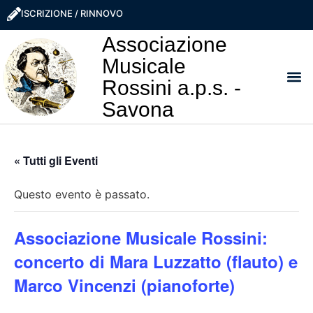
ISCRIZIONE / RINNOVO
Associazione
Musicale
Rossini a.p.s. -
Savona
I NO
LA ROSS
SOSTIEN
PRO
« Tutti gli Eventi
Questo evento è passato.
Associazione Musicale Rossini:
concerto di Mara Luzzatto (flauto) e
Marco Vincenzi (pianoforte)