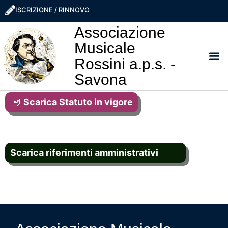
ISCRIZIONE / RINNOVO
Associazione
Musicale
Rossini a.p.s. -
Savona
I NO
LA ROSS
SOSTIEN
PRO
Scarica Statuto in vigore
Scarica riferimenti amministrativi