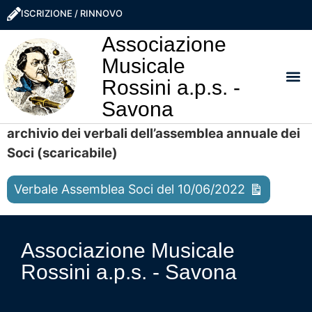
ISCRIZIONE / RINNOVO
Associazione
Musicale
Rossini a.p.s. -
Savona
I NO
LA ROSS
SOSTIEN
PRO
archivio dei verbali dell’assemblea annuale dei
Soci (scaricabile)
Verbale Assemblea Soci del 10/06/2022
Associazione Musicale
Rossini a.p.s. - Savona