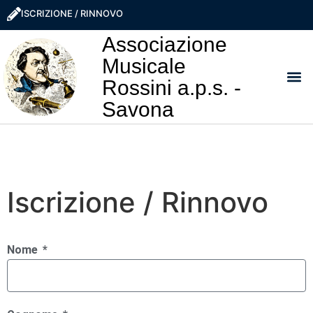
ISCRIZIONE / RINNOVO
Associazione
Musicale
Rossini a.p.s. -
Savona
I NO
LA ROSS
SOSTIEN
PRO
Iscrizione / Rinnovo
Nome