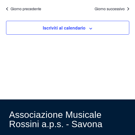
Ricer
la
data.
Na
Giorno precedente
Giorno successivo
e
viste
Iscriviti al calendario
Navig
Associazione Musicale
Rossini a.p.s. - Savona