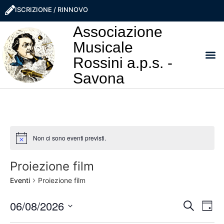
ISCRIZIONE / RINNOVO
Associazione
Musicale
Rossini a.p.s. -
Savona
I NO
LA ROSS
SOSTIEN
PRO
Non ci sono eventi previsti.
Notice
Proiezione film
Eventi
Proiezione film
Event
Ev
06/08/2026
Cerca
Giorn
Seleziona
Vi