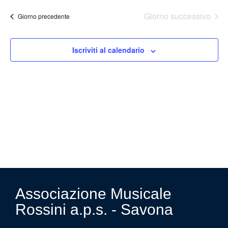
Ricer
la
data.
Na
Giorno successivo
Giorno precedente
e
viste
Iscriviti al calendario
Navig
Associazione Musicale
Rossini a.p.s. - Savona