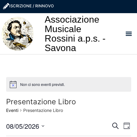
ISCRIZIONE / RINNOVO
Associazione
Musicale
Rossini a.p.s. -
Savona
I NO
LA ROSS
SOSTIEN
PRO
Non ci sono eventi previsti.
Notice
Presentazione Libro
Eventi
Presentazione Libro
Event
Ev
08/05/2026
Cerca
Giorn
Seleziona
Vi