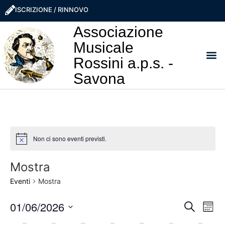
ISCRIZIONE / RINNOVO
Associazione
Musicale
Rossini a.p.s. -
Savona
I NO
LA ROSS
SOSTIEN
PRO
Non ci sono eventi previsti.
Notice
Mostra
Eventi
Mostra
Event
Ev
01/06/2026
Cerca
Mese
Seleziona
Vi