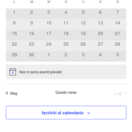
Ricer
la
Calendario
L
M
M
G
V
S
D
data.
Na
e
1
2
3
4
5
6
7
di
viste
8
9
10
11
12
13
14
Eventi
Navig
15
16
17
18
19
20
21
22
23
24
25
26
27
28
29
30
1
2
3
4
5
Non ci sono eventi previsti.
Notice
Questo mese
Lug
Mag
Iscriviti al calendario