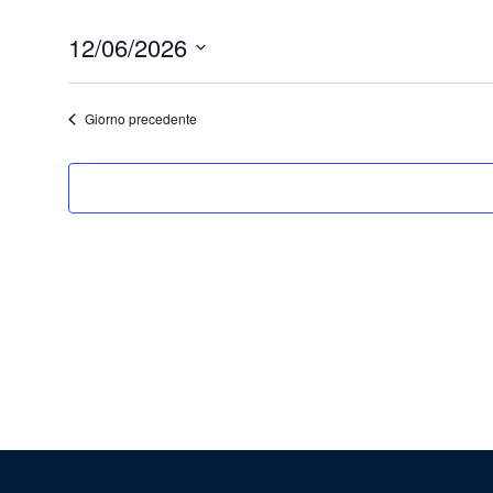
12/06/2026
Seleziona
la
data.
Giorno precedente