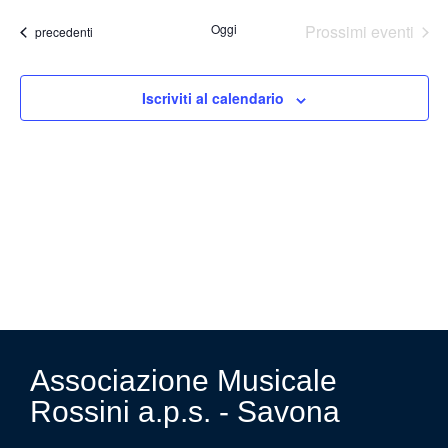
Ricer
la
data.
Na
Oggi
Prossimi eventi
Eventi
precedenti
e
viste
Iscriviti al calendario
Navig
Associazione Musicale
Rossini a.p.s. - Savona