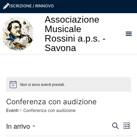
ISCRIZIONE / RINNOVO
Associazione
Musicale
Rossini a.p.s. -
Savona
I NO
LA ROSS
SOSTIEN
PRO
Non ci sono eventi previsti.
Notice
Conferenza con audizione
Eventi
Conferenza con audizione
Event
Ev
In arrivo
Cerca
Lista
Seleziona
Vi