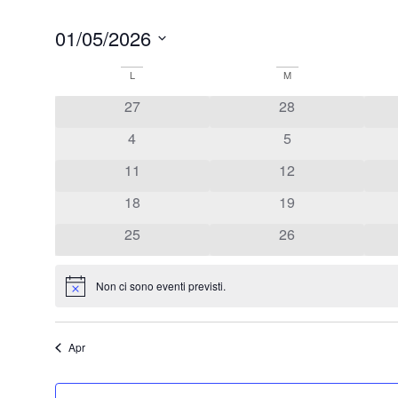
01/05/2026
Seleziona
la
Calendario
L
M
data.
27
28
di
4
5
Eventi
11
12
18
19
25
26
Non ci sono eventi previsti.
Notice
Apr