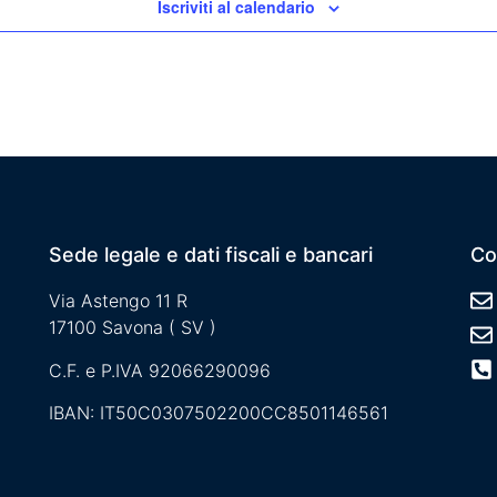
Iscriviti al calendario
Sede legale e dati fiscali e bancari
Co
Via Astengo 11 R
17100 Savona ( SV )
C.F. e P.IVA 92066290096
IBAN: IT50C0307502200CC8501146561