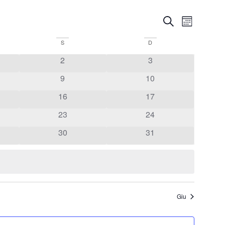
Eventi
Event
Cerca
Mese
Viste
Ricerca
S
D
Navig
e
2
3
viste
9
10
Navigaz
16
17
23
24
30
31
Giu