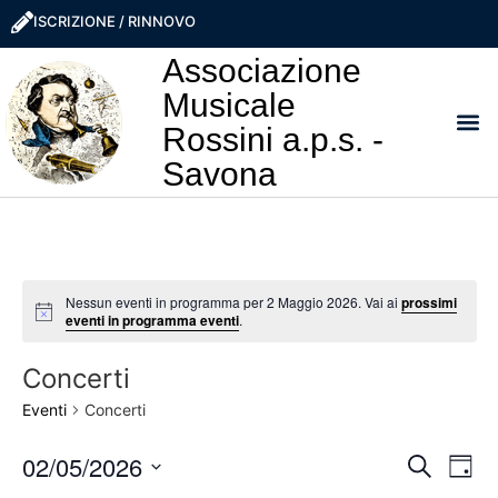
ISCRIZIONE / RINNOVO
Associazione
Musicale
Rossini a.p.s. -
Savona
I NO
LA ROSS
SOSTIEN
PRO
Nessun eventi in programma per 2 Maggio 2026. Vai ai
prossimi
Notice
eventi in programma eventi
.
Concerti
Eventi
Concerti
Event
Ev
02/05/2026
Cerca
Giorn
Seleziona