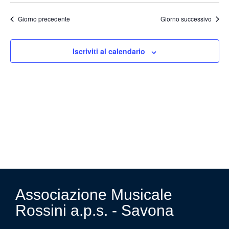
Vi
Ricer
la
data.
Na
Giorno precedente
Giorno successivo
e
viste
Iscriviti al calendario
Navig
Associazione Musicale
Rossini a.p.s. - Savona