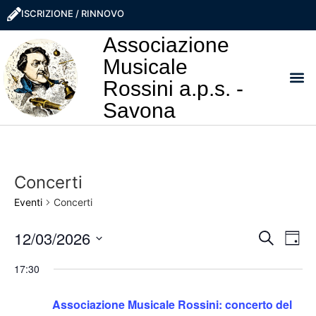
ISCRIZIONE / RINNOVO
Associazione
Musicale
Rossini a.p.s. -
Savona
I NO
LA ROSS
SOSTIEN
PRO
Concerti
Eventi
Concerti
Event
Ev
12/03/2026
Cerca
Giorn
Seleziona
Vi
Ricer
la
17:30
data.
Na
e
Associazione Musicale Rossini: concerto del