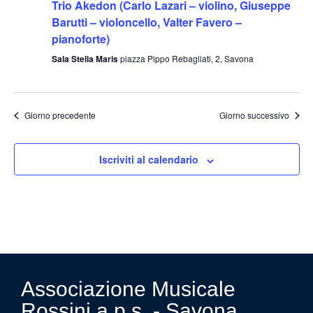
viste
Trio Akedon (Carlo Lazari – violino, Giuseppe
Barutti – violoncello, Valter Favero –
Navig
pianoforte)
Sala Stella Maris
piazza Pippo Rebagliati, 2, Savona
Giorno precedente
Giorno successivo
Iscriviti al calendario
Associazione Musicale
Rossini a.p.s. - Savona