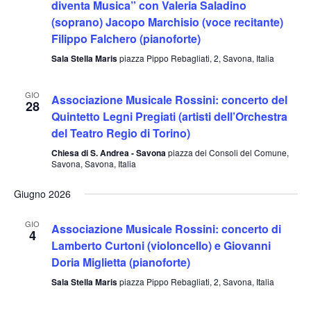
viste
diventa Musica” con Valeria Saladino
(soprano) Jacopo Marchisio (voce recitante)
Navig
Filippo Falchero (pianoforte)
Sala Stella Maris
piazza Pippo Rebagliati, 2, Savona, Italia
GIO
Associazione Musicale Rossini: concerto del
28
Quintetto Legni Pregiati (artisti dell’Orchestra
del Teatro Regio di Torino)
Chiesa di S. Andrea - Savona
piazza dei Consoli del Comune,
Savona, Savona, Italia
Giugno 2026
GIO
Associazione Musicale Rossini: concerto di
4
Lamberto Curtoni (violoncello) e Giovanni
Doria Miglietta (pianoforte)
Sala Stella Maris
piazza Pippo Rebagliati, 2, Savona, Italia