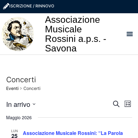
ISCRIZIONE / RINNOVO
Associazione
Musicale
Rossini a.p.s. -
Savona
I NO
LA ROSS
SOSTIEN
PRO
Concerti
Eventi
Concerti
Event
Ev
In arrivo
Cerca
Lista
Seleziona
Vi
Ricer
la
Maggio 2026
data.
Na
e
LUN
Associazione Musicale Rossini: “La Parola
25