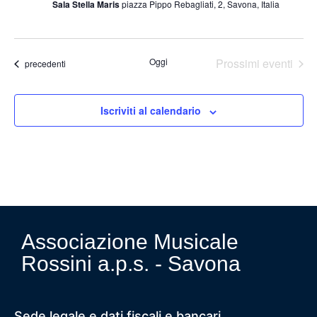
Sala Stella Maris
piazza Pippo Rebagliati, 2, Savona, Italia
Oggi
Prossimi eventi
Eventi
precedenti
Iscriviti al calendario
Associazione Musicale
Rossini a.p.s. - Savona
Sede legale e dati fiscali e bancari