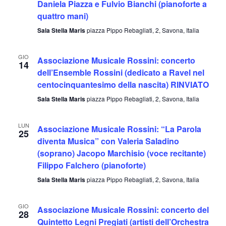
viste
Daniela Piazza e Fulvio Bianchi (pianoforte a
quattro mani)
Navig
Sala Stella Maris
piazza Pippo Rebagliati, 2, Savona, Italia
GIO
Associazione Musicale Rossini: concerto
14
dell’Ensemble Rossini (dedicato a Ravel nel
centocinquantesimo della nascita) RINVIATO
Sala Stella Maris
piazza Pippo Rebagliati, 2, Savona, Italia
LUN
Associazione Musicale Rossini: “La Parola
25
diventa Musica” con Valeria Saladino
(soprano) Jacopo Marchisio (voce recitante)
Filippo Falchero (pianoforte)
Sala Stella Maris
piazza Pippo Rebagliati, 2, Savona, Italia
GIO
Associazione Musicale Rossini: concerto del
28
Quintetto Legni Pregiati (artisti dell’Orchestra