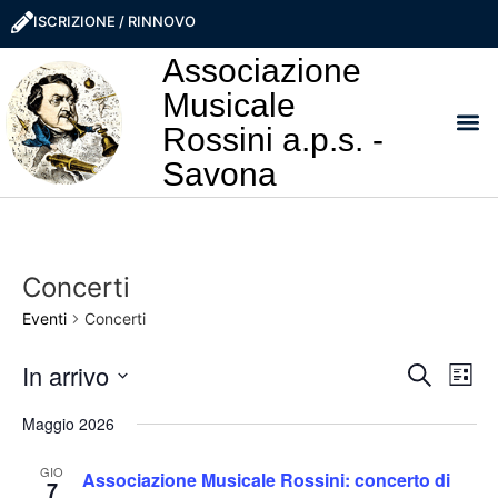
ISCRIZIONE / RINNOVO
Associazione
Musicale
Rossini a.p.s. -
Savona
I NO
LA ROSS
SOSTIEN
PRO
Concerti
Eventi
Concerti
Event
Ev
In arrivo
Cerca
Lista
Seleziona
Vi
Ricer
la
Maggio 2026
data.
Na
e
GIO
Associazione Musicale Rossini: concerto di
7