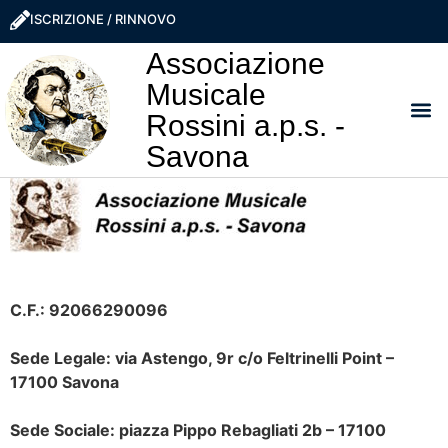
ISCRIZIONE / RINNOVO
Associazione
Musicale
Rossini a.p.s. -
Savona
I NO
LA ROSS
SOSTIEN
PRO
C.F.: 92066290096
Sede Legale: via Astengo, 9r c/o Feltrinelli Point –
17100 Savona
Sede Sociale: piazza Pippo Rebagliati 2b – 17100