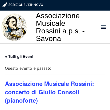
ISCRIZIONE / RINNOVO
Associazione
Musicale
Rossini a.p.s. -
Savona
I NO
LA ROSS
SOSTIEN
PRO
« Tutti gli Eventi
Questo evento è passato.
Associazione Musicale Rossini:
concerto di Giulio Consoli
(pianoforte)