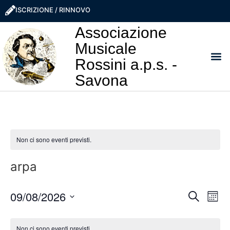
ISCRIZIONE / RINNOVO
Associazione
Musicale
Rossini a.p.s. -
Savona
I NO
LA ROSS
SOSTIEN
PRO
Non ci sono eventi previsti.
arpa
Event
Ev
09/08/2026
Cerca
Mese
Seleziona
Vi
Ricer
la
Calendario
data.
Non ci sono eventi previsti.