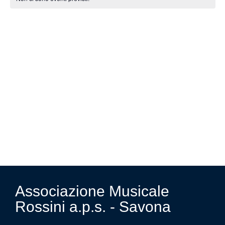
Na
e
di
viste
Eventi
Navig
Associazione Musicale
Rossini a.p.s. - Savona