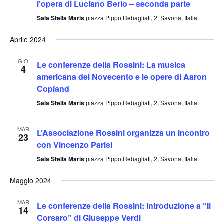
viste
l’opera di Luciano Berio – seconda parte
Navig
Sala Stella Maris
piazza Pippo Rebagliati, 2, Savona, Italia
Aprile 2024
GIO
Le conferenze della Rossini: La musica
4
americana del Novecento e le opere di Aaron
Copland
Sala Stella Maris
piazza Pippo Rebagliati, 2, Savona, Italia
MAR
L’Associazione Rossini organizza un incontro
23
con Vincenzo Parisi
Sala Stella Maris
piazza Pippo Rebagliati, 2, Savona, Italia
Maggio 2024
MAR
Le conferenze della Rossini: introduzione a “Il
14
Corsaro” di Giuseppe Verdi