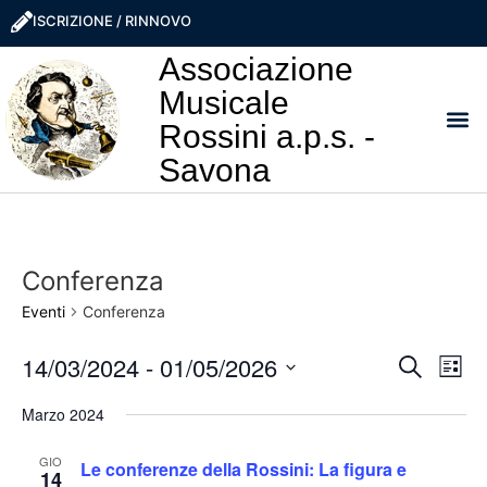
ISCRIZIONE / RINNOVO
Associazione
Musicale
Rossini a.p.s. -
Savona
I NO
LA ROSS
SOSTIEN
PRO
Conferenza
Eventi
Conferenza
Event
Ev
14/03/2024
 - 
01/05/2026
Cerca
Lista
Seleziona
Vi
Ricer
la
Marzo 2024
data.
Na
e
GIO
Le conferenze della Rossini: La figura e
14