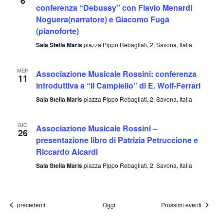
6
conferenza “Debussy” con Flavio Menardi
Noguera(narratore) e Giacomo Fuga
(pianoforte)
Sala Stella Maris
piazza Pippo Rebagliati, 2, Savona, Italia
MER
Associazione Musicale Rossini: conferenza
11
introduttiva a “Il Campiello” di E. Wolf-Ferrari
Sala Stella Maris
piazza Pippo Rebagliati, 2, Savona, Italia
GIO
Associazione Musicale Rossini –
26
presentazione libro di Patrizia Petruccione e
Riccardo Aicardi
Sala Stella Maris
piazza Pippo Rebagliati, 2, Savona, Italia
Eventi
precedenti
Oggi
Prossimi eventi